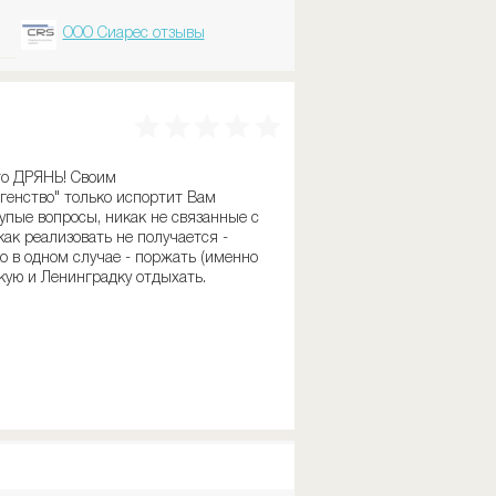
ООО Сиарес отзывы
сто ДРЯНЬ! Своим
агенство" только испортит Вам
упые вопросы, никак не связанные с
как реализовать не получается -
о в одном случае - поржать (именно
скую и Ленинградку отдыхать.