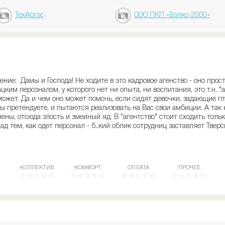
ТехАргос
ООО ПКП «Вэлко-2000»
ние: Дамы и Господа! Не ходите в это кадровое агенство - оно про
ким персоналом, у которого нет ни опыта, ни воспитания, это т.н. "
жет. Да и чем оно может помочь, если сидят девочки, задающие гл
Вы претендуете, и пытаются реализовать на Вас свои амбиции. А так 
ны, отсюда злость и змеиный яд. В "агентство" стоит сходить тольк
ад тем, как одет персонал - б..кий облик сотрудниц заставляет Твер
КОЛЛЕКТИВ
КОМФОРТ
ОПЛАТА
ПРОЧЕЕ