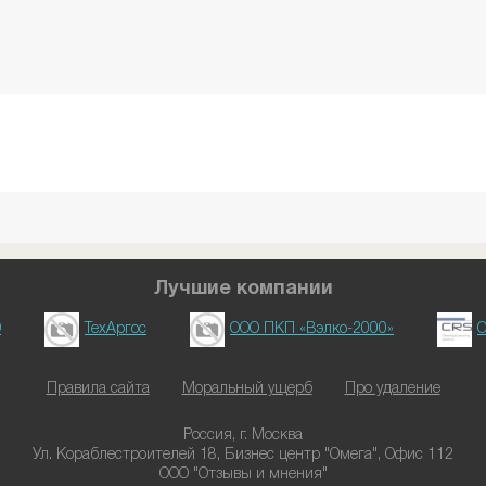
Лучшие компании
D
ТехАргос
ООО ПКП «Вэлко-2000»
О
Правила сайта
Моральный ущерб
Про удаление
Россия, г. Москва
Ул. Кораблестроителей 18, Бизнес центр "Омега", Офис 112
ООО "Отзывы и мнения"