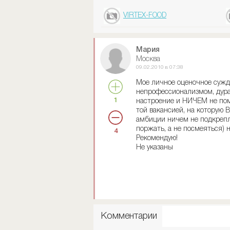
VIRTEX-FOOD
Мария
Москва
09.02.2010 в 07:38
Мое личное оценочное сужде
непрофессионализмом, дурац
1
настроение и НИЧЕМ не помо
той вакансией, на которую 
амбиции ничем не подкрепле
поржать, а не посмеяться) н
4
Рекомендую!
Не указаны
Комментарии