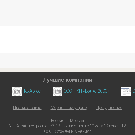
Лучшие компании
D
ТехАргос
ООО ПКП «Вэлко-2000»
О
Правила сайта
Моральный ущерб
Про удаление
Россия, г. Москва
Ул. Кораблестроителей 18, Бизнес центр "Омега", Офис 112
ООО "Отзывы и мнения"