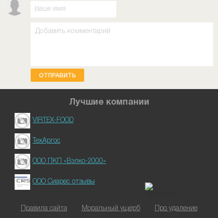
ОТПРАВИТЬ
Лучшие компании
VIRTEX-FOOD
ТехАргос
ООО ПКП «Вэлко-2000»
ООО Сиарес отзывы
Правила сайта
Моральный ущерб
Про удаление