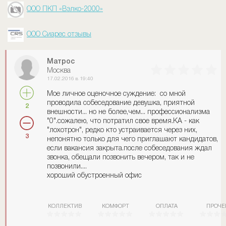
ООО ПКП «Вэлко-2000»
ООО Сиарес отзывы
Матрос
Москва
17.02.2016 в 19:40
Мое личное оценочное суждение: со мной
проводила собеседование девушка, приятной
2
внешности... но не более,чем... профессионализма
"0".сожалею, что потратил свое время.КА - как
"лохотрон", редко кто устраивается через них,
3
непонятно только для чего приглашают кандидатов,
если вакансия закрыта.после собеседования ждал
звонка, обещали позвонить вечером, так и не
позвонили....
хороший обустроенный офис
КОЛЛЕКТИВ
КОМФОРТ
ОПЛАТА
ПРОЧЕ