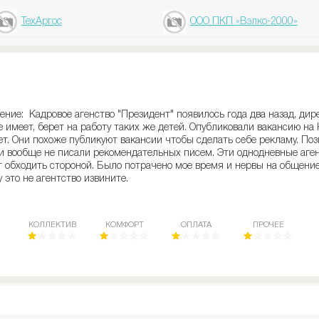
ТехАргос
ООО ПКП «Вэлко-2000»
ние: Кадровое агенство "Президент" появилось года два назад, дире
 имеет, берет на работу таких же детей. Опубликовали вакансию на H
ет. Они похоже публикуют вакансии чтобы сделать себе рекламу. По
и вообще не писали рекомендательных писем. Эти однодневные аген
 обходить стороной. Было потрачено мое время и нервы на общение 
 это не агентство извините.
КОЛЛЕКТИВ
КОМФОРТ
ОПЛАТА
ПРОЧЕЕ