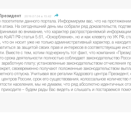
Президент
2019.07.04 в 15:42
 посетители данного портала. Информируем вас, что на протяжении
 атака. На сегодняшний день мы собрали ряд доказательств, подт
Принимая во внимание, что характер распространяемой информации
о КоАП РФ статья 5.61, «Оскорбление», но и как клевету по УК РФ, ст
, что он носит уже не только административный характер, а находит
атиться за защитой своих прав и интересов в соответствующие инст
ти. Вместе с тем, хотим подчеркнуть тот факт, что компания «Прези
го срока деятельности полностью соблюдает законодательство Росс
 заработную плату; установленные законодательством отчисления п
декрет, своевременно получают положенные законодательством выпл
ретного отпуска. Учитывая все регалии Кадрового центра Президент,
 центров России, срок его существования, колоссальное количество
ятости населения, мы не думаем, что ряд абсолютно идентичных от
и приходите – будем рады Вас видеть и слышать и постараемся пом