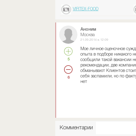
VIRTEX-FOOD
Аноним
Москва
21.09.2014 в 12:09
Мое личное оценочное сужде
опыта в подборе никакого не
5
сообщили такой вакансии н
рекомендации, две компани
обманывают Клиентов стоит
себя заспамили, но по факту
6
нет
Комментарии