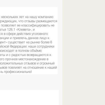
 нескольких лет на нашу компанию
верждающих, что отзывы размещаются
 позволяет ее классифицировать не
атья 128.1 «Клевета», и
ся в сфере действия уголовного
анции и привлечь данное лицо к
дент» существует на рынке более 8
ийской Федерации: наши сотрудники
роисходят в полном объёме;
аты и с радостью возвращаются к
 его прочное местонахождение в
 положительных отзывов и огромный
зывов повлияет на отношение к нашей
очь профессионально!