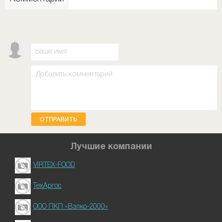
ОТПРАВИТЬ
Лучшие компании
VIRTEX-FOOD
ТехАргос
ООО ПКП «Вэлко-2000»