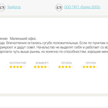
ТехАргос
ООО ПКП «Вэлко-2000»
ение: Маленький офос.
ода. Впечатления остались сугубо положительные. Если по пунктам
 прикроют и дадут совет. Начальство не выделят себя и работает со 
арплата чуть выше рынка, но конечно по способностям, хорошие ме
КОЛЛЕКТИВ
КОМФОРТ
ОПЛАТА
ПРОЧЕЕ