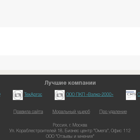
Лучшие компании
D
ТехАргос
ООО ПКП «Вэлко-2000»
О
Правила сайта
Моральный ущерб
Про удаление
Россия, г. Москва
Ул. Кораблестроителей 18, Бизнес центр "Омега", Офис 112
ООО "Отзывы и мнения"