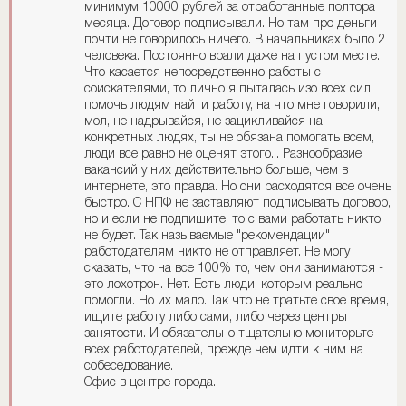
минимум 10000 рублей за отработанные полтора
месяца. Договор подписывали. Но там про деньги
почти не говорилось ничего. В начальниках было 2
человека. Постоянно врали даже на пустом месте.
Что касается непосредственно работы с
соискателями, то лично я пыталась изо всех сил
помочь людям найти работу, на что мне говорили,
мол, не надрывайся, не зацикливайся на
конкретных людях, ты не обязана помогать всем,
люди все равно не оценят этого... Разнообразие
вакансий у них действительно больше, чем в
интернете, это правда. Но они расходятся все очень
быстро. С НПФ не заставляют подписывать договор,
но и если не подпишите, то с вами работать никто
не будет. Так называемые "рекомендации"
работодателям никто не отправляет. Не могу
сказать, что на все 100% то, чем они занимаются -
это лохотрон. Нет. Есть люди, которым реально
помогли. Но их мало. Так что не тратьте свое время,
ищите работу либо сами, либо через центры
занятости. И обязательно тщательно мониторьте
всех работодателей, прежде чем идти к ним на
собеседование.
Офис в центре города.