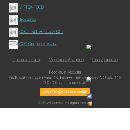
VIRTEX-FOOD
ТехАргос
ООО ПКП «Вэлко-2000»
ООО Сиарес отзывы
Правила сайта
Моральный ущерб
Про удаление
Россия, г. Москва
Ул. Кораблестроителей 18, Бизнес центр "Омега", Офис 112
ООО "Отзывы и мнения"
СВЯЖИТЕСЬ С НАМИ
2026 WRService; All rights reserved