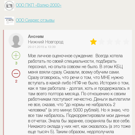
ООО ПКП «Вэлко-2000»
ООО Сиарес отзывы
Аноним
Нижний Новгород
29.01.2015 в 13:39
Мое личное оценочное суждение: Всегда хотела
работать по своей специальности, подбирать
3
персонал, но опыта совсем не было. В этом КБЦ
меня взяли сразу. Сказали, всему обучим сами.
Сразу оговорюсь, что речи о том, что МНЕ нужно
2
вступать в какой-либо НПФ не было. История о том,
как я там работала - долгая, хоть и продержалась я
там всего полтора месяца. По отношению к своим
работникам поступают нечестно. Деньги выплатили
не все, сказав, что "до нормы не набралось 2
человека" (а это минус 5000 рублей). Но я знаю, что
все там набралось. Подкорректировали мои данные
в отчетах. Знала бы заранее, сохраняла бы все себе.
Никакого оклада у них нет, как оказалось (а это тоже
еще тысяч 5). Таким образом, недополучила