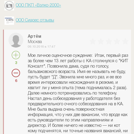
ООО ПКП «Вэлко-2000»
ООО Сиарес отзывы
Артём
Москва
09.10.2016 в 17:47
Мое личное оценочное суждение: Итак, первый раз
за более чем 13 лет работы с КА столкнулся с "КИТ
3
Консалт". Позвонила дама, судя по голосу,
бальзаковского возраста. Имя ее называть не буду,
пусть будет "Д". Звонила мне много раз, и ее все
6
время интересовали несхождения в резюме, и
хватит ли у меня опыта (тема поднималась 2 раза).
Далее немного потренировались по телефону.
Настал день собеседования у работодателя без
предварительного очного собеседования на в КА.
Мне была выдана очень поверхностная
информация, что у них две вакансии, что вроде как
есть руководители по этим направлениям и
директор. И более ничего не известно — ни кот
кому подчинятся, ни точные названия вакансий, ни