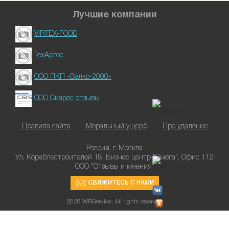
Лучшие компании
VIRTEX-FOOD
ТехАргос
ООО ПКП «Вэлко-2000»
ООО Сиарес отзывы
Правила сайта
Моральный ущерб
Про удаление
Россия, г. Москва
Ул. Кораблестроителей 18, Бизнес центр "Омега", Офис 112
ООО "Отзывы и мнения"
СВЯЖИТЕСЬ С НАМИ
2026 WRService; All rights reserved