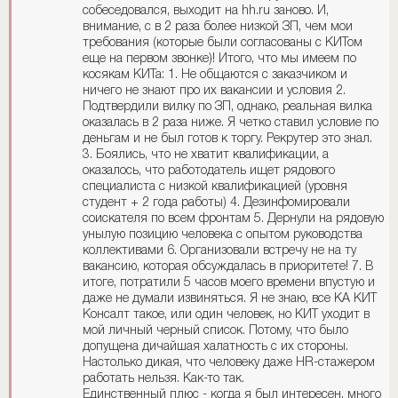
собеседовался, выходит на hh.ru заново. И,
внимание, с в 2 раза более низкой ЗП, чем мои
требования (которые были согласованы с КИТом
еще на первом звонке)! Итого, что мы имеем по
косякам КИТа: 1. Не общаются с заказчиком и
ничего не знают про их вакансии и условия 2.
Подтвердили вилку по ЗП, однако, реальная вилка
оказалась в 2 раза ниже. Я четко ставил условие по
деньгам и не был готов к торгу. Рекрутер это знал.
3. Боялись, что не хватит квалификации, а
оказалось, что работодатель ищет рядового
специалиста с низкой квалификацией (уровня
студент + 2 года работы) 4. Дезинфомировали
соискателя по всем фронтам 5. Дернули на рядовую
унылую позицию человека с опытом руководства
коллективами 6. Организовали встречу не на ту
вакансию, которая обсуждалась в приоритете! 7. В
итоге, потратили 5 часов моего времени впустую и
даже не думали извиняться. Я не знаю, все КА КИТ
Консалт такое, или один человек, но КИТ уходит в
мой личный черный список. Потому, что было
допущена дичайшая халатность с их стороны.
Настолько дикая, что человеку даже HR-стажером
работать нельзя. Как-то так.
Единственный плюс - когда я был интересен, много