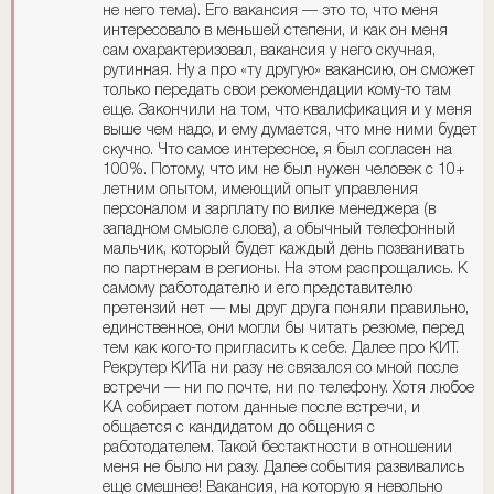
не него тема). Его вакансия — это то, что меня
интересовало в меньшей степени, и как он меня
сам охарактеризовал, вакансия у него скучная,
рутинная. Ну а про «ту другую» вакансию, он сможет
только передать свои рекомендации кому-то там
еще. Закончили на том, что квалификация и у меня
выше чем надо, и ему думается, что мне ними будет
скучно. Что самое интересное, я был согласен на
100%. Потому, что им не был нужен человек с 10+
летним опытом, имеющий опыт управления
персоналом и зарплату по вилке менеджера (в
западном смысле слова), а обычный телефонный
мальчик, который будет каждый день позванивать
по партнерам в регионы. На этом распрощались. К
самому работодателю и его представителю
претензий нет — мы друг друга поняли правильно,
единственное, они могли бы читать резюме, перед
тем как кого-то пригласить к себе. Далее про КИТ.
Рекрутер КИТа ни разу не связался со мной после
встречи — ни по почте, ни по телефону. Хотя любое
КА собирает потом данные после встречи, и
общается с кандидатом до общения с
работодателем. Такой бестактности в отношении
меня не было ни разу. Далее события развивались
еще смешнее! Вакансия, на которую я невольно