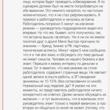
лицо, которое будет проводить собеседование. Я по
сценарию должен был на месте попробоваться на
обе вакансии. Это немного напрягло, но настолько
незначительно, что я не стал рефлексировать. Я
приехал к работодателю и началась встреча.
Работодатель попросил 5 минут на изучение
резюме — руководитель подразделения видел его
впервые. Ну что же, бывает, хотя получилось так,
что встреча вышла «вслепую». Ни я ни он не имели
понятия друг о друге! Меня быстро прогнали по
знаниям — бренд, бизнес в РФ, партнеры,
технические аспекты. Минут через 5 мне сообщили,
что я и так все знаю, и обсуждать эту тему дальше
не имеет смысла. Человек из нашего бизнеса и все
знает. Перешли к моему интересу по деньгам и
семье. Тут я заметил, что мое резюме на столе
работодателя, содержит странные вещи. Не хватает
одной записи в опыте работы, а ЗП ожидания
занижены на 10-15% (без согласования со мной!).
Нормальный ход педалей, да? Я указал на эти
моменты, но представитель работодателя ничего
конкретного не ответил. Далее начали обсуждать их
желания — и тут выяснилось, что в компании этот
руководитель знает только о первой вакансии, а про
вторую он общаться со мной не может (потому, что