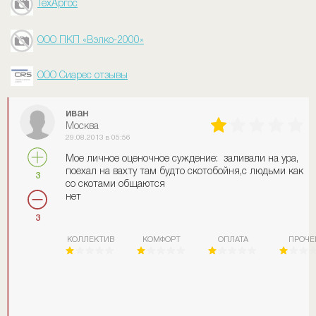
ТехАргос
ООО ПКП «Вэлко-2000»
ООО Сиарес отзывы
иван
Москва
29.08.2013 в 05:56
Мое личное оценочное суждение: заливали на ура,
поехал на вахту там будто скотобойня,с людьми как
3
со скотами общаются
нет
3
КОЛЛЕКТИВ
КОМФОРТ
ОПЛАТА
ПРОЧЕ