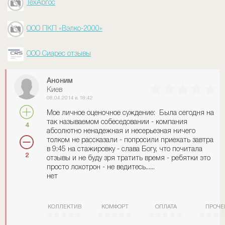
ТехАргос
ООО ПКП «Вэлко-2000»
ООО Сиарес отзывы
Аноним
Киев
08.04.2014 в 18:42
Мое личное оценочное суждение: Была сегодня на
так называемом собеседовании - компания
4
абсолютно ненадежная и несерьезная ничего
толком не рассказали - попросили приехать завтра
в 9:45 на стажировку - слава Богу, что почитала
2
отзывы и не буду зря тратить время - ребятки это
просто лохотрон - не ведитесь......
нет
КОЛЛЕКТИВ
КОМФОРТ
ОПЛАТА
ПРОЧЕ