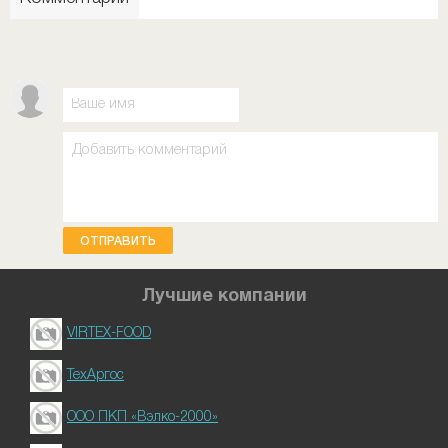
ОТПРАВИТЬ
Лучшие компании
VIRTEX-FOOD
ТехАргос
ООО ПКП «Вэлко-2000»