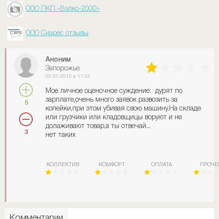
ООО ПКП «Вэлко-2000»
ООО Сиарес отзывы
Аноним
Запорожье
02.05.2015 в 11:34
Мое личное оценочное суждение: дурят по
зарплате,очень много заявок развозить за
5
копейки,при этом убивая свою машину.На складе
или грузчики или кладовщицы воруют и не
долаживают товар,а ты отвечай...
3
нет таких
КОЛЛЕКТИВ
КОМФОРТ
ОПЛАТА
ПРОЧЕ
Комментарии