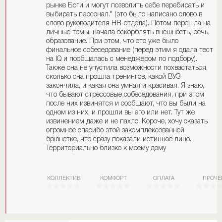
рынке Боги и могут позволить себе перебирать и
выбирать персонал." (это было написано слово в
слово руководителя HR-отдела). Потом перешла на
личные темы, начала оскорблять внешность, речь,
образование. При этом, что это уже было
финальное собеседование (перед этим я сдала тест
на IQ и пообщалась с менеджером по подбору).
Также она не упустила возможности похвастаться,
сколько она прошла тренингов, какой ВУЗ
закончила, и какая она умная и красивая. Я знаю,
что бывают стрессовые собеседования, при этом
после них извинятся и сообщают, что вы были на
одном из них, и прошли вы его или нет. Тут же
извинением даже и не пахло. Короче, хочу сказать
огромное спасибо этой закомплексованной
брюнетке, что сразу показали истинное лицо.
Территориально близко к моему дому
КОЛЛЕКТИВ
КОМФОРТ
ОПЛАТА
ПРОЧЕ