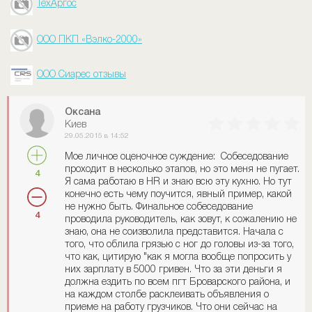
ТехАргос
ООО ПКП «Вэлко-2000»
ООО Сиарес отзывы
Оксана
Киев
29.05.2015 в 14:52
Мое личное оценочное суждение: Собеседование
проходит в несколько этапов, но это меня не пугает.
4
Я сама работаю в HR и знаю всю эту кухню. Но тут
конечно есть чему поучится, явный пример, какой
не нужно быть. Финальное собеседование
4
проводила руководитель, как зовут, к сожалению не
знаю, она не соизволила представится. Начала с
того, что облила грязью с ног до головы из-за того,
что как, цитирую "как я могла вообще попросить у
них зарплату в 5000 гривен. Что за эти деньги я
должна ездить по всем пгт Броварского района, и
на каждом столбе расклеивать объявления о
приеме на работу грузчиков. Что они сейчас на