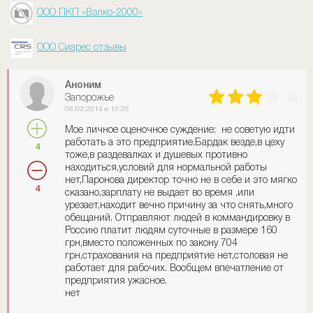
ООО ПКП «Вэлко-2000»
ООО Сиарес отзывы
Аноним
Запорожье
08.03.2014 в 12:26
Мое личное оценочное суждение: не советую идти
работать а это предприятие.Бардак везде,в цеху
4
тоже,в раздевалках и душевых противно
находиться,условий для нормальной работы
нет,Паронова директор точно не в себе и это мягко
4
сказано,зарплату не выдает во время ,или
урезает,находит вечно причину за что снять,много
обещаний. Отправляют людей в коммандировку в
Россию платит людям суточные в размере 160
грн,вместо положенных по закону 704
грн,страхования на предприятие нет,столовая не
работает для рабочих. Вообщем впечатление от
предприятия ужасное.
нет