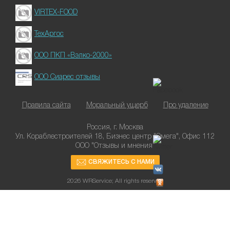
VIRTEX-FOOD
ТехАргос
ООО ПКП «Вэлко-2000»
ООО Сиарес отзывы
Правила сайта
Моральный ущерб
Про удаление
Россия, г. Москва
Ул. Кораблестроителей 18, Бизнес центр "Омега", Офис 112
ООО "Отзывы и мнения"
СВЯЖИТЕСЬ С НАМИ
2026 WRService; All rights reserved