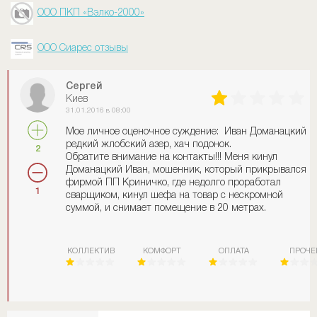
ООО ПКП «Вэлко-2000»
ООО Сиарес отзывы
Сергей
Киев
31.01.2016 в 08:00
Мое личное оценочное суждение: Иван Доманацкий
редкий жлобский азер, хач подонок.
2
Обратите внимание на контакты!!! Меня кинул
Доманацкий Иван, мошенник, который прикрывался
фирмой ПП Криничко, где недолго проработал
1
сварщиком, кинул шефа на товар с нескромной
суммой, и снимает помещение в 20 метрах.
КОЛЛЕКТИВ
КОМФОРТ
ОПЛАТА
ПРОЧЕ