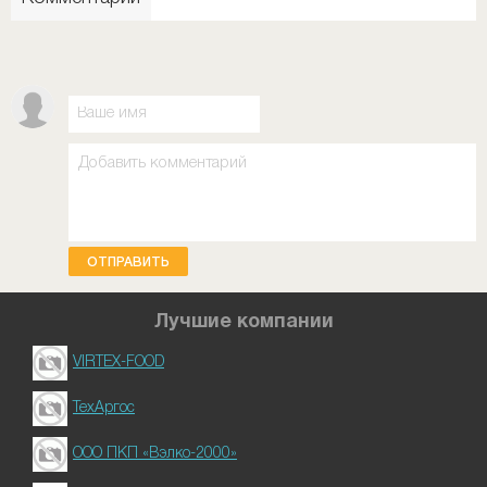
ОТПРАВИТЬ
Лучшие компании
VIRTEX-FOOD
ТехАргос
ООО ПКП «Вэлко-2000»