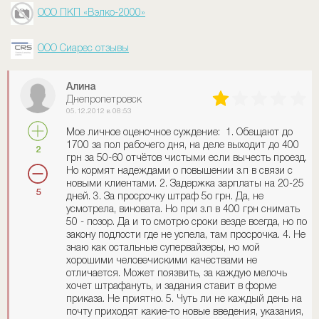
ООО ПКП «Вэлко-2000»
ООО Сиарес отзывы
Алина
Днепропетровск
05.12.2012 в 08:53
Мое личное оценочное суждение: 1. Обещают до
1700 за пол рабочего дня, на деле выходит до 400
2
грн за 50-60 отчётов чистыми если вычесть проезд.
Но кормят надеждами о повышении з.п в связи с
новыми клиентами. 2. Задержка зарплаты на 20-25
5
дней. 3. За просрочку штраф 5о грн. Да, не
усмотрела, виновата. Но при з.п в 400 грн снимать
50 - позор. Да и то смотрю сроки везде всегда, но по
закону подлости где не успела, там просрочка. 4. Не
знаю как остальные супервайзеры, но мой
хорошими человечискими качествами не
отличается. Может поязвить, за каждую мелочь
хочет штрафануть, и задания ставит в форме
приказа. Не приятно. 5. Чуть ли не каждый день на
почту приходят какие-то новые введения, указания,