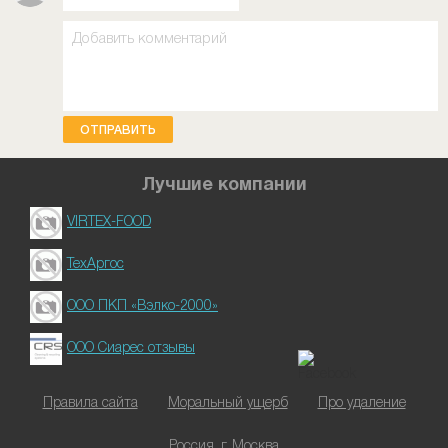
ОТПРАВИТЬ
Лучшие компании
VIRTEX-FOOD
ТехАргос
ООО ПКП «Вэлко-2000»
ООО Сиарес отзывы
Правила сайта
Моральный ущерб
Про удаление
Россия, г. Москва