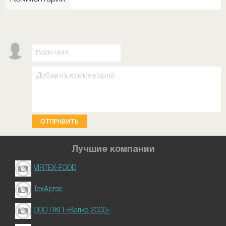
ОТПРАВИТЬ
Лучшие компании
VIRTEX-FOOD
ТехАргос
ООО ПКП «Вэлко-2000»