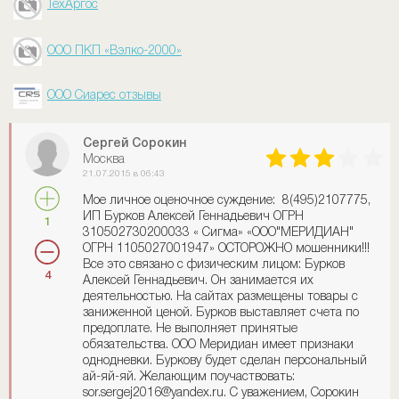
ТехАргос
ООО ПКП «Вэлко-2000»
ООО Сиарес отзывы
Сергей Сорокин
Москва
21.07.2015 в 06:43
Мое личное оценочное суждение: 8(495)2107775,
ИП Бурков Алексей Геннадьевич ОГРН
1
310502730200033 « Сигма» «ООО"МЕРИДИАН"
ОГРН 1105027001947» ОСТОРОЖНО мошенники!!!
Все это связано с физическим лицом: Бурков
4
Алексей Геннадьевич. Он занимается их
деятельностью. На сайтах размещены товары с
заниженной ценой. Бурков выставляет счета по
предоплате. Не выполняет принятые
обязательства. ООО Меридиан имеет признаки
однодневки. Буркову будет сделан персональный
ай-яй-яй. Желающим поучаствовать:
sor.sergej2016@yandex.ru. С уважением, Сорокин