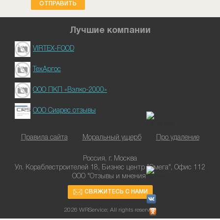
ОТПРАВИТЬ
Лучшие компании
VIRTEX-FOOD
ТехАргос
ООО ПКП «Вэлко-2000»
ООО Сиарес отзывы
Правила сайта
Моральный ущерб
Про удаление
Россия, г. Москва
Ул. Кораблестроителей 18, Бизнес центр "Омега", Офис 112
ООО "Отзывы и мнения"
СВЯЖИТЕСЬ С НАМИ
2026 WRService; All rights reserved