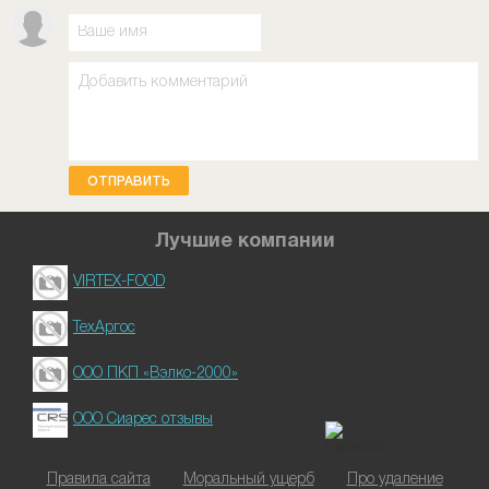
ОТПРАВИТЬ
Лучшие компании
VIRTEX-FOOD
ТехАргос
ООО ПКП «Вэлко-2000»
ООО Сиарес отзывы
Правила сайта
Моральный ущерб
Про удаление