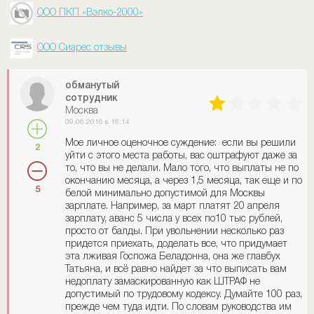
ООО ПКП «Вэлко-2000»
ООО Сиарес отзывы
обманутый
сотрудник
Москва
09.06.2016 в 16:14
Мое личное оценочное суждение: если вы решили
2
уйти с этого места работы, вас оштрафуют даже за
то, что вы не делали. Мало того, что выплаты не по
окончанию месяца, а через 1,5 месяца, так еще и по
5
белой минимально допустимой для Москвы
зарплате. Например, за март платят 20 апреля
зарплату, аванс 5 числа у всех по10 тыс рублей,
просто от балды. При увольнении несколько раз
придется приехать, доделать все, что придумает
эта лживая Госпожа Беладонна, она же главбух
Татьяна, и всё равно найдет за что выписать вам
недоплату замаскированную как ШТРАФ не
допустимый по трудовому кодексу. Думайте 100 раз,
прежде чем туда идти. По словам руководства им