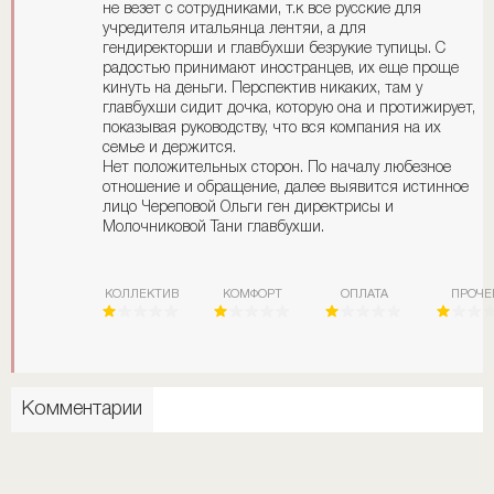
не везет с сотрудниками, т.к все русские для
учредителя итальянца лентяи, а для
гендиректорши и главбухши безрукие тупицы. С
радостью принимают иностранцев, их еще проще
кинуть на деньги. Перспектив никаких, там у
главбухши сидит дочка, которую она и протижирует,
показывая руководству, что вся компания на их
семье и держится.
Нет положительных сторон. По началу любезное
отношение и обращение, далее выявится истинное
лицо Череповой Ольги ген директрисы и
Молочниковой Тани главбухши.
КОЛЛЕКТИВ
КОМФОРТ
ОПЛАТА
ПРОЧЕ
Комментарии