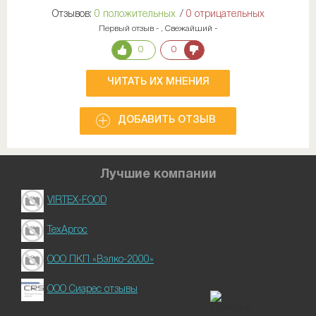
Отзывов:
0 положительных
/
0 отрицательных
Первый отзыв - , Свежайший -
0
0
ЧИТАТЬ ИХ МНЕНИЯ
ДОБАВИТЬ ОТЗЫВ
Лучшие компании
VIRTEX-FOOD
ТехАргос
ООО ПКП «Вэлко-2000»
ООО Сиарес отзывы