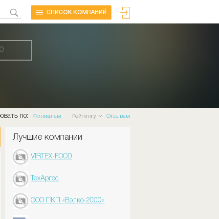
CПИСОК КОМПАНИЙ
Ю
овать по:
Филиалам
Рейтингу
Отзывам
Лучшие компании
VIRTEX-FOOD
ТехАргос
ООО ПКП «Вэлко-2000»