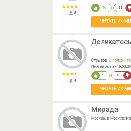
16
11
5
ЧИТАТЬ ИХ М
Деликатес
Отзывов:
2 положит
Первый отзыв - 19.02.2
9
19
4
ЧИТАТЬ ИХ М
Мирада
Москва, в Московско