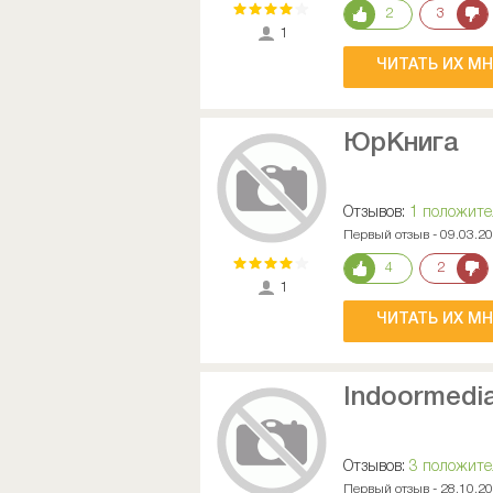
2
3
1
ЧИТАТЬ ИХ М
ЮрКнига
Отзывов:
1 положит
Первый отзыв - 09.03.2
4
2
1
ЧИТАТЬ ИХ М
Indoormedi
Отзывов:
3 положит
Первый отзыв - 28.10.2