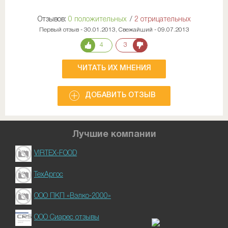
Отзывов:
0 положительных
/
2 отрицательных
Первый отзыв - 30.01.2013, Свежайший - 09.07.2013
4
3
ЧИТАТЬ ИХ МНЕНИЯ
ДОБАВИТЬ ОТЗЫВ
Лучшие компании
VIRTEX-FOOD
ТехАргос
ООО ПКП «Вэлко-2000»
ООО Сиарес отзывы