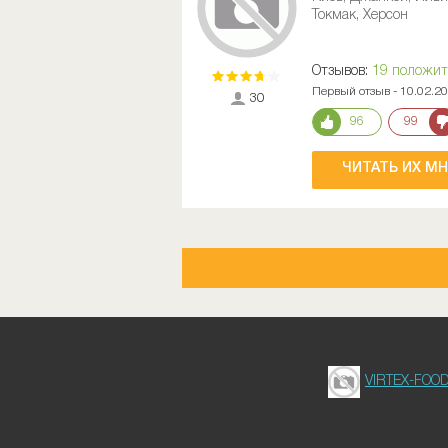
Токмак, Херсон
Отзывов:
19 положи
Первый отзыв - 10.02.2
30
96
99
ЧИТАТЬ ИХ М
VIRTEX-FOO