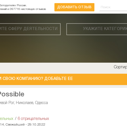
ботодателях России.
ДОБАВИТЬ ОТЗЫВ
паний и 397716 настоящих отзывов
ИТЕ СФЕРУ ДЕЯТЕЛЬНОСТИ
УКАЖИТЕ КАТЕГОРИ
Сортир
И СВОЮ КОМПАНИЮ? ДОБАВЬТЕ ЕЕ
Possible
вой Рог, Николаев, Одесса
тельных
/
6 отрицательных
014, Свежайший - 29.10.2022