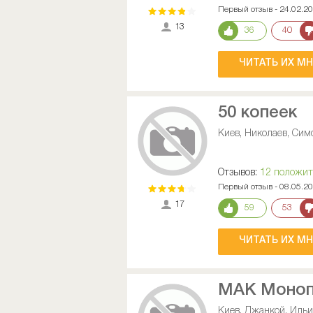
Первый отзыв - 24.02.2
13
36
40
ЧИТАТЬ ИХ М
50 копеек
Киев, Николаев, Сим
Отзывов:
12 положи
Первый отзыв - 08.05.2
17
59
53
ЧИТАТЬ ИХ М
МАК Моноп
Киев, Джанкой, Ильи