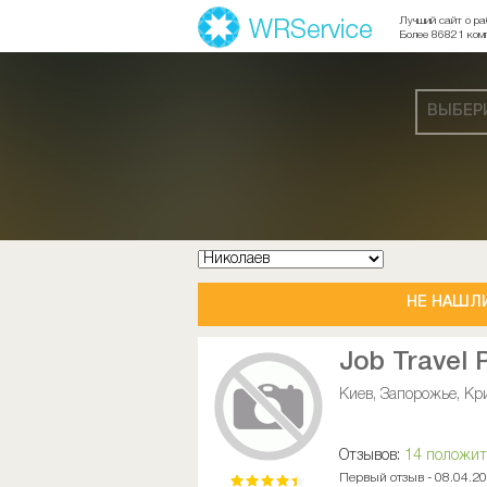
Лучший сайт о ра
Более 86821 ком
ВЫБЕР
НЕ НАШЛ
Job Travel 
Киев, Запорожье, Кри
Отзывов:
14 положи
Первый отзыв - 08.04.2