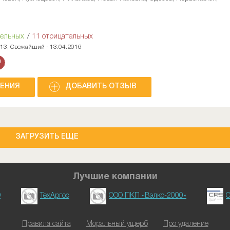
тельных
/
11 отрицательных
013, Свежайший - 13.04.2016
НЕНИЯ
ДОБАВИТЬ ОТЗЫВ
ЗАГРУЗИТЬ ЕЩЕ
Лучшие компании
D
ТехАргос
ООО ПКП «Вэлко-2000»
О
Правила сайта
Моральный ущерб
Про удаление