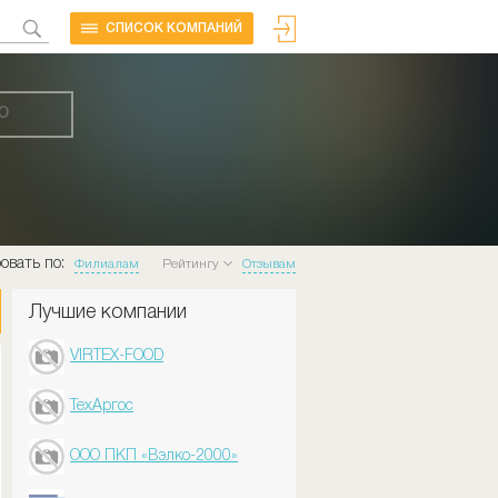
CПИСОК КОМПАНИЙ
Ю
овать по:
Филиалам
Рейтингу
Отзывам
Лучшие компании
VIRTEX-FOOD
ТехАргос
ООО ПКП «Вэлко-2000»