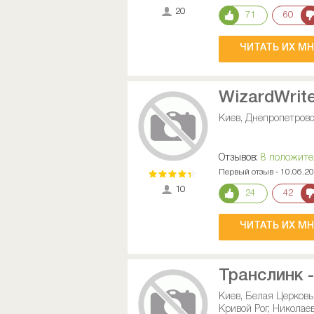
20
71
60
ЧИТАТЬ ИХ М
WizardWrit
Киев, Днепропетровс
Отзывов:
8 положит
Первый отзыв - 10.06.2
10
24
42
ЧИТАТЬ ИХ М
Транслинк 
Киев, Белая Церковь
Кривой Рог, Николае