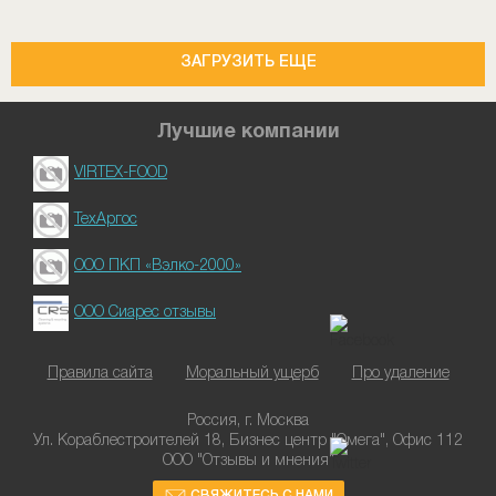
ЗАГРУЗИТЬ ЕЩЕ
Лучшие компании
VIRTEX-FOOD
ТехАргос
ООО ПКП «Вэлко-2000»
ООО Сиарес отзывы
Правила сайта
Моральный ущерб
Про удаление
Россия, г. Москва
Ул. Кораблестроителей 18, Бизнес центр "Омега", Офис 112
ООО "Отзывы и мнения"
СВЯЖИТЕСЬ С НАМИ